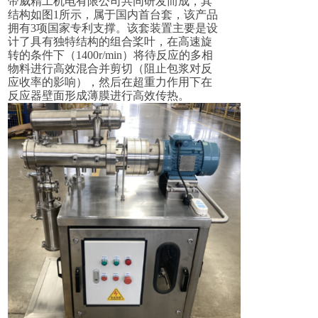
帝威精工机电有限公司共同研发而成，其
结构如图
1
所示，属于国内首台套，该产品
拥有
3
项国家专利支撑。该套装置主要是设
计了具有独特结构的组合桨叶，在高速旋
转的条件下（
1
400
r
/
min
）将
待
反应的多相
物料进行高效混合并剪切（阻止包浆对反
应收率的影响），然后在超重力作用下在
反应器壁面形成薄膜进行高效传热。