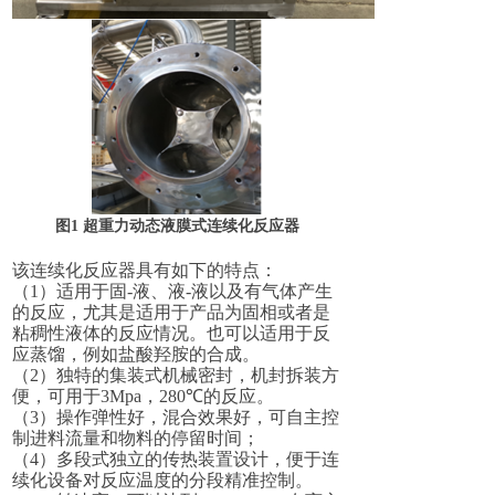
图
1
超重力动态液膜式连续化反应器
该连续化反应器具有如下的特点：
（
1
）适用于固
-
液、液
-
液以及有气体产生
的反应，尤其是适用于产品为固相或者是
粘稠性液体的反应情况。也可以适用于反
应蒸馏，例如盐酸羟胺的合成。
（
2
）独特的集装式机械密封，机封拆装方
便，可用于
3Mpa
，
280℃
的反应。
（
3
）操作弹性好，混合效果好，可自主控
制进料流量和物料的停留时间；
（
4
）多段式独立的传热装置设计，便于连
续化设备对反应温度的分段精准控制。