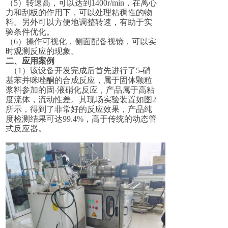
（
5
）转速高，可以达到
1400r/min
，在离心
力和刮板的作用下，可以处理粘稠性的物
料。
另外可以方便地调整转速，有助于实
验条件优化。
（
6
）操作可视化，侧面配备视镜，可以实
时观测反应的现象。
二、应用案例
（
1
）该设备开发完成后首先进行
了
5-
硝
基苯并咪唑酮
的
合成
反
应
，属于固体颗粒
浆料参加的固
-
液硝化反应，产品属于高粘
度流体，流动性差。其现场实验装置如图
2
所示，得到了非常好的反应效果
，
产品纯
度检测结果可达
99.4%
，高于传统的动态管
式反应器
。