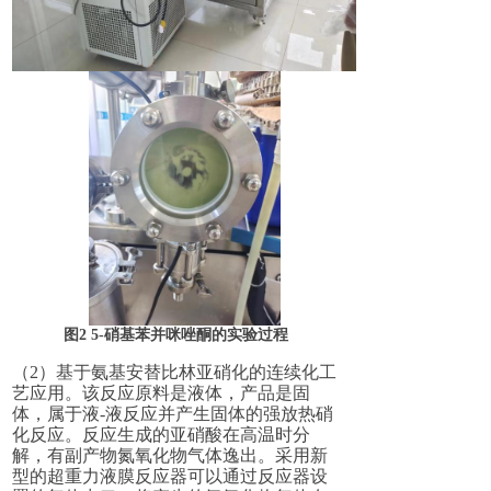
图
2
5-硝基苯并咪唑酮的
实验过程
（
2
）基于氨基安替比林亚硝化的连续化工
艺应用
。
该反应原料是液体，产品是固
体，属于
液
-
液
反应
并产生固体
的
强
放热
硝
化
反应
。
反应生成的亚硝酸在高温时分
解，有
副产物氮氧化物气体逸出
。
采用新
型的超重
力液膜反应器
可以通过反应器设