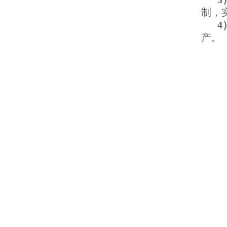
制，
4
产。