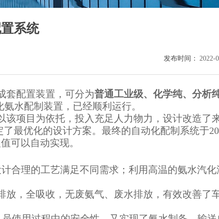
配置系统
发布时间：
2022-0
成套配置装置，可分为
普通工业级、化学纯、分析
动化氨水配制装置，已经顺利运行。
以该项目为依托，投入充足人力物力，设计改造
了
定了最优化的设计方案
。
最终的自动化配制系统于
2
入值可以自动实现。
设计合理的工艺满足不同需求；利用高温的氨水汽化
排放，全吸收，无废氨气、废水排放，有效改善了
作人员使用过程中的安全性，又实现了氨水制备、输送