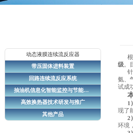
动态液膜连续流反应器
级
。
带压固体进料装置
回路连续流反应系统
氨、
试成
抽油机信息化智能监控与节能系统
高效换热器技术研发与推广
1
现了
其他产品
2
环境
3