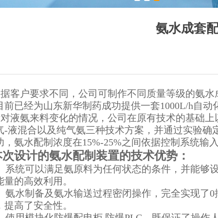
氨水成套
根据客户要求不同，公司可制作不同质量等级的氨水
目前已经为山东新华制药成功提供一套1000L/h自
针对液氨来料变化的情况，公司在原有技术的基础上
气
-液混合以及纯气氨三种
技术方案，并通过实验确
功，氨水配制浓度在15%-25%之间依据控制系统输
本次设计的氨水配制装置的技术优势
：
）
系统可以满足氨原料为任何状态的条件，并能够
能量的高效利用。
）
氨水制备及氨水输送过程密闭操作，完全实现了0
，提高了安全性。
）
使用模块化防爆配电柜 防爆PLC，既保证了操