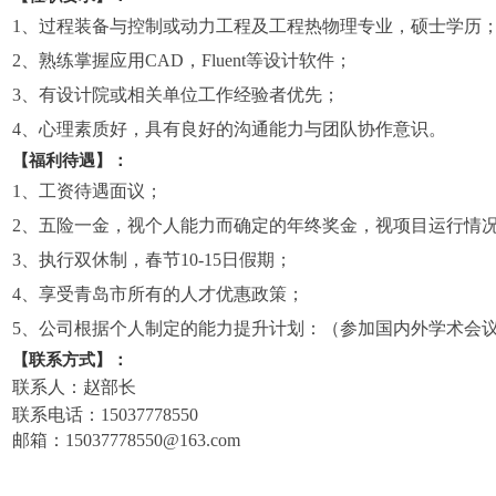
1
、过程装备与控制或动力工程及工程热物理专业，硕士学历
2
、熟练掌握应用
CAD
，
Fluent
等设计软件；
3
、有设计院或相关单位工作经验者优先；
4
、心理素质好，具有良好的沟通能力与团队协作意识。
【福利待遇】：
1、
工资待遇面议；
2、
五险一金，视个人能力而确定的年终奖金
，
视项目运行情
3
、执行双休制，春节
10-15日假期；
4
、享受青岛市所有的人才优惠政策；
5
、公司根据个人制定的能力提升计划：（参加国内外学术会
【联系方式】：
联系人：赵部长
联系电话：15037778550
邮箱：
15037778550@163.com